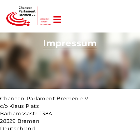
JETZT HELFEN!
Impressum
Chancen-Parlament Bremen e.V.
c/o Klaus Platz
Barbarossastr. 138A
28329 Bremen
Deutschland