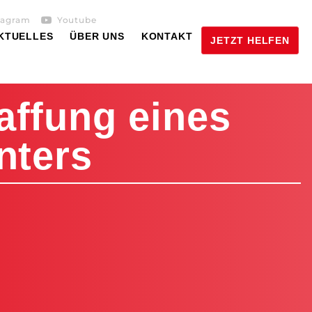
tagram
Youtube
KTUELLES
ÜBER UNS
KONTAKT
JETZT HELFEN
affung eines
nters