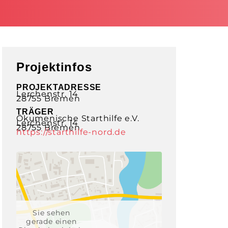
Projektinfos
PROJEKTADRESSE
Lerchenstr. 14
28755 Bremen
TRÄGER
Ökumenische Starthilfe e.V.
Lerchenstr. 14
28755 Bremen
https://starthilfe-nord.de
Sie sehen
gerade einen