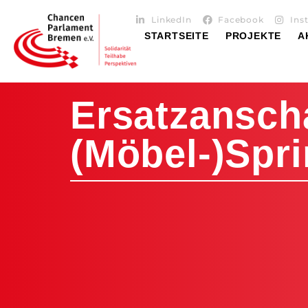
LinkedIn
Facebook
Ins
STARTSEITE
PROJEKTE
A
Ersatzansch
(Möbel-)Spri